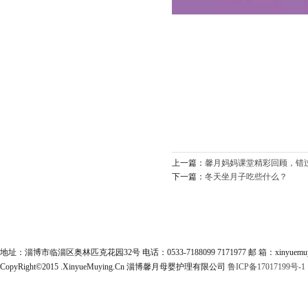
上一篇：
馨月妈妈课堂精彩回顾，错
下一篇：
冬天坐月子吃些什么？
地址：淄博市临淄区奥林匹克花园32号 电话：0533-7188099 7171977 邮 箱：xinyuemuyi
CopyRight©2015 .XinyueMuying.Cn 淄博馨月母婴护理有限公司
鲁ICP备17017199号-1